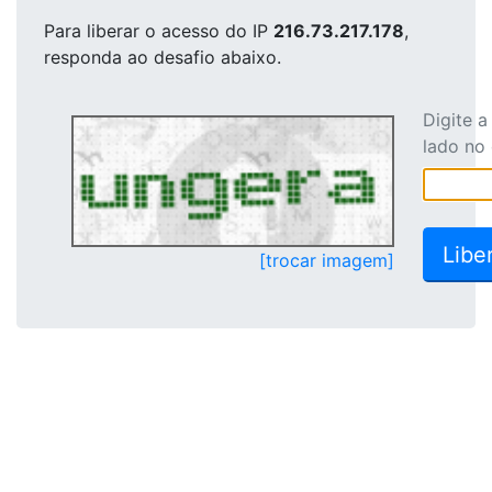
Para liberar o acesso
do IP
216.73.217.178
,
responda ao desafio abaixo.
Digite 
lado no
[trocar imagem]