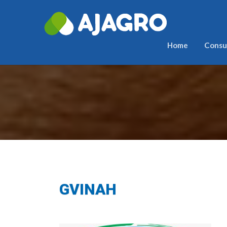
Home
Consul
GVINAH