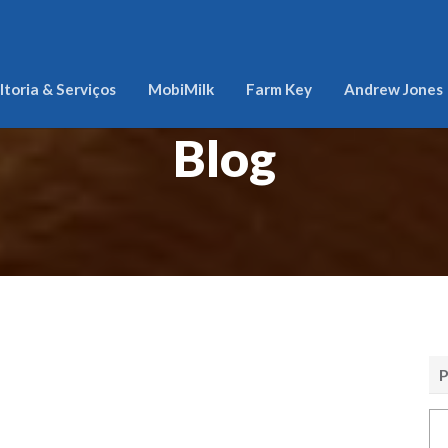
toria & Serviços
MobiMilk
Farm Key
Andrew Jones
Blog
P