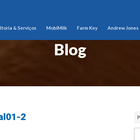
toria & Serviços
MobiMilk
Farm Key
Andrew Jones
Blog
al01-2
P