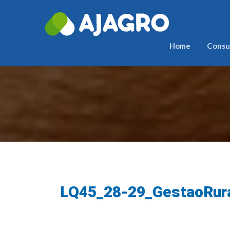
Home
Consul
LQ45_28-29_GestaoRur