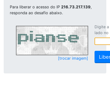
Para liberar o acesso
do IP
216.73.217.139
,
responda ao desafio abaixo.
Digite 
lado no
[trocar imagem]