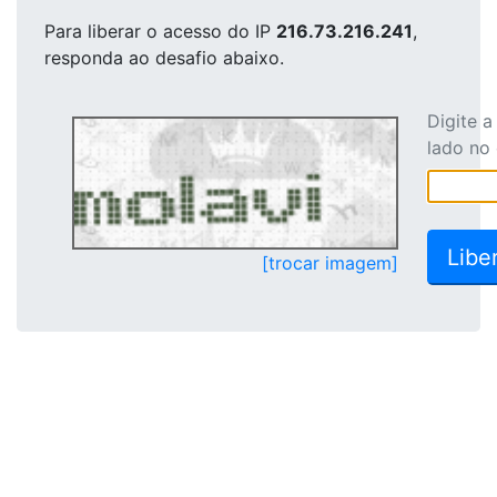
Para liberar o acesso
do IP
216.73.216.241
,
responda ao desafio abaixo.
Digite 
lado no
[trocar imagem]