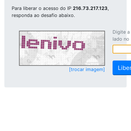
Para liberar o acesso
do IP
216.73.217.123
,
responda ao desafio abaixo.
Digite 
lado no
[trocar imagem]