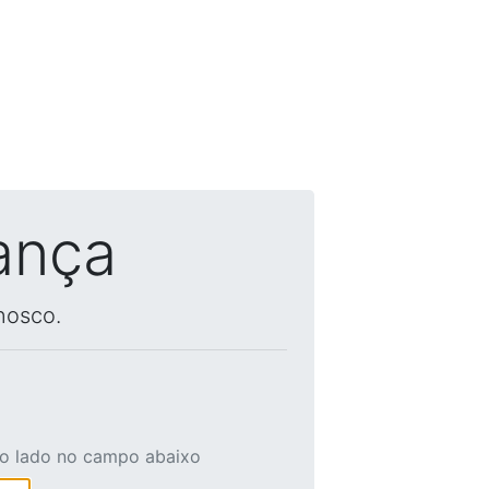
ança
nosco.
ao lado no campo abaixo