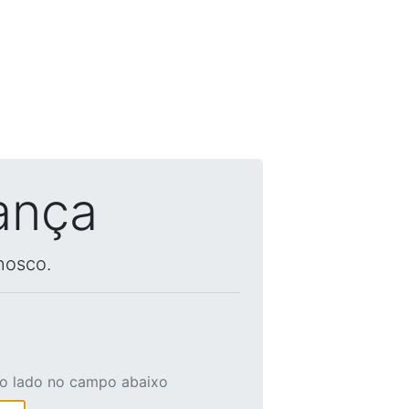
ança
nosco.
ao lado no campo abaixo